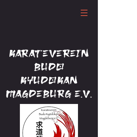
Karateverein
Budo
Kyudokan
Magdeburg e.V.