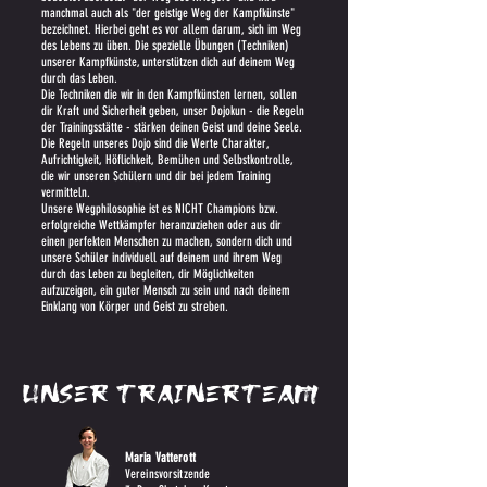
manchmal auch als "der geistige Weg der Kampfkünste"
bezeichnet. Hierbei geht es vor allem darum, sich im Weg
des Lebens zu üben.
Die spezielle Übungen (Techniken)
unserer Kampfkünste, unterstützen dich auf deinem Weg
durch das Leben.
Die Techniken die wir in den Kampfkünsten lernen, sollen
dir Kraft und Sicherheit geben, unser Dojokun - die Regeln
der Trainingsstätte - stärken deinen Geist und deine Seele.
Die Regeln unseres Dojo sind die Werte Charakter,
Aufrichtigkeit, Höflichkeit, Bemühen und Selbstkontrolle,
die wir unseren Schülern und dir bei jedem Training
vermitteln.
Unsere Wegphilosophie ist es NICHT Champions bzw.
erfolgreiche Wettkämpfer heranzuziehen oder aus dir
einen perfekten Menschen zu machen, sondern dich und
unsere Schüler individuell auf deinem und ihrem Weg
durch das Leben zu begleiten, dir Möglichkeiten
aufzuzeigen, ein guter Mensch zu sein und nach
deinem
Einklang von Körper und Geist zu streben.
unser trainerteam
Maria Vatterott
Vereinsvorsitzende