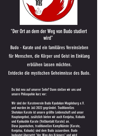
"Der Ort an dem der Weg von Budo studiert
wird"
Budo - Karate und ein familiäres Vereinsleben
für Menschen, die Körper und Geist im Einklang
erblühen lassen möchten.
Entdecke die mystischen Geheimnisse des Budo.
Du bist neu auf unserer Seite? Dann stellen wir uns und
unsere Philospohie kurz vor:
Wir sind der Karateverein Budo Kyudokan Magdeburg e.V.
und wurden im Juli 2022 gegründet. Traditionelles
Shotokan Karate ist unsere größte Leidenschaft und unser
Hauptangebot, zusätzlich bieten wir auch Kenjutsu, Kobudo
und Kyokushin Karate (Vollkontakt Karate) an.
Diese japanischen, traditionellen Kampfkünste (Karate,
Kenjutsu, Kobudo) sind dem Budo zuzuordnen. Budo
bedeutet übersetzt "der Weg des Kriegers" und wird